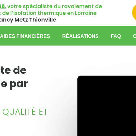
06
, votre spécialiste du ravalement de
 de l’isolation thermique en Lorraine
ancy Metz Thionville
AIDES FINANCIÈRES
RÉALISATIONS
FAQ
te de
ue par
 QUALITÉ ET