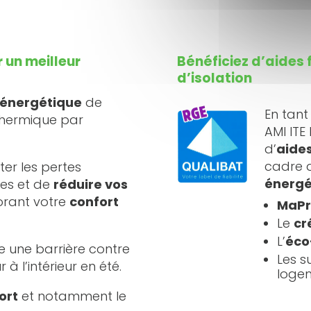
 un meilleur
Bénéficiez d’aides 
d’isolation
é énergétique
de
En tant
 thermique par
AMI ITE
d’
aides
cadre d
iter les pertes
énergé
es et de
réduire vos
orant votre
confort
MaPr
Le
cr
L’
éco
ée une barrière contre
Les s
 à l’intérieur en été.
loge
ort
et notamment le