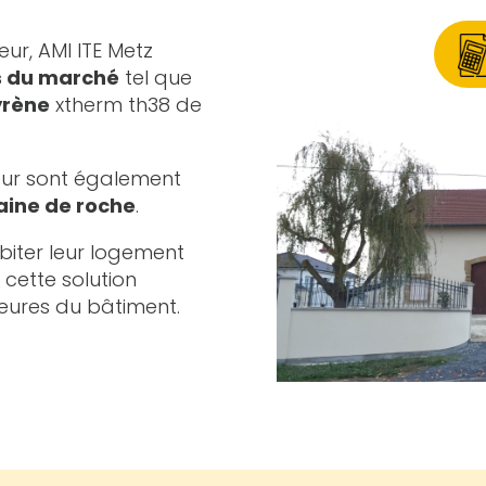
eur, AMI ITE Metz
ts du marché
tel que
yrène
xtherm th38 de
ieur sont également
aine de roche
.
biter leur logement
cette solution
ieures du bâtiment.