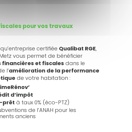
fiscales pour vos travaux
 qu’entreprise certifiée
Qualibat RGE
,
 Metz vous permet de bénéficier
 financières et fiscales
dans le
e l’
amélioration de la performance
tique
de votre habitation :
imeRénov’
édit d’impôt
-prêt
à taux 0% (éco-PTZ)
ubventions de l’ANAH pour les
ments anciens