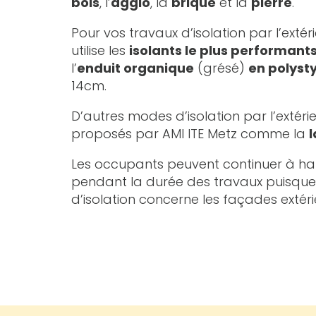
bois
, l’
agglo
, la
brique
et la
pierre
.
Pour vos travaux d’isolation par l’extéri
utilise les
isolants le plus performan
l’
enduit organique
(grésé)
en polyst
14cm.
D’autres modes d’isolation par l’extér
proposés par AMI ITE Metz comme la
l
Les occupants peuvent continuer à ha
pendant la durée des travaux puisque 
d’isolation concerne les façades extér